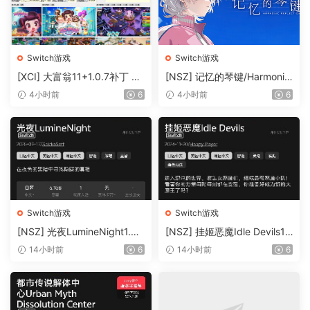
Switch游戏
Switch游戏
[XCI] 大富翁11+1.0.7补丁 百
[NSZ] 记忆的琴键/Harmonic
度+夸克盘【XCI整合】
Reflections+1.0.2补丁美版中
4小时前
6
4小时前
6
文
Switch游戏
Switch游戏
[NSZ] 光夜LumineNight1.31
[NSZ] 挂姬恶魔Idle Devils1.
美版补丁
07美版补丁
14小时前
6
14小时前
6