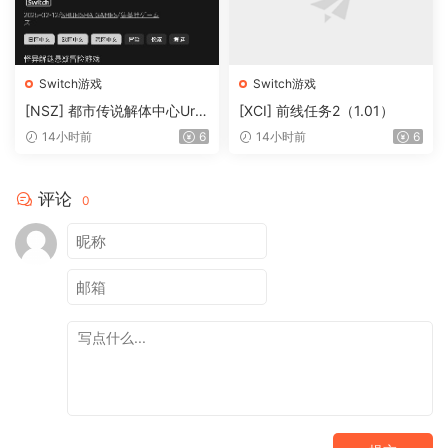
Switch游戏
Switch游戏
[NSZ] 都市传说解体中心Urb
[XCI] 前线任务2（1.01）
an Myth Dissolution Center
14小时前
6
14小时前
6
1.31美版补丁
评论
0