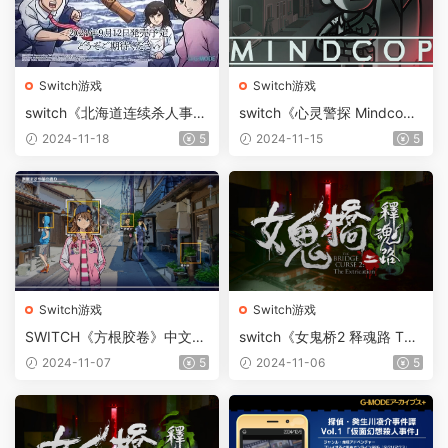
Switch游戏
Switch游戏
switch《北海道连续杀人事件
switch《心灵警探 Mindco
消失在鄂霍次克》港版中文下
p》中文版nsz下载+v1.0.1补
2024-11-18
5
2024-11-15
5
载+1.3.0补丁
丁
Switch游戏
Switch游戏
SWITCH《方根胶卷》中文版
switch《女鬼桥2 释魂路 The
XCI下载+升级补丁
Bridge Curse 2 The Extricati
2024-11-07
5
2024-11-06
5
on》中文版nsz下载+v1.0.1补
丁