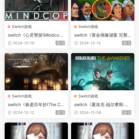
Switch游戏
Switch游戏
switch《心灵警探(Mindco
switch《黄金偶像谜案 完整
p)》[NSZ]美版中文【含1.2.0
版(The Case of the Golde
2024-12-19
5
2024-12-14
5
补丁】
n)》[NSZ]日版中文【含1.1.0
升级补丁】
Switch游戏
Switch游戏
switch《春逝百年抄(The Ce
switch《夏洛克·福尔摩斯:觉
ntennial Case)》[XCI]港版中
醒(Sherlock Holmes)》中文
2024-12-12
5
2024-12-06
5
文【含1.04补丁+DLC】
版NSZ下载【含1.0.1补丁+2D
LC】