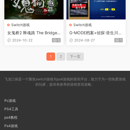
Switch游戏
Switch游戏
女鬼桥2 释魂路 The Bridge
G-MODE档案+侦探·癸生川凌
Curse 2 The Extrication
介事件谭Vol.1 假面幻想杀人
2024-10-22
5
2024-08-27
1
事件
1
2
下一页
飞龙口袋是一个聚焦switch游戏与ps4游戏的资讯平台，致力于为一切热爱游戏
的玩家，提供有效率的游戏资讯攻略。
Pc游戏
PS4工具
ps4教程
Ps4游戏