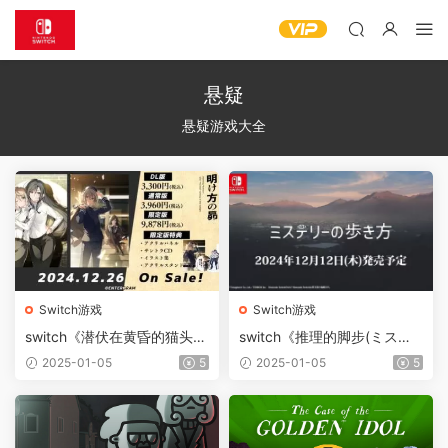
悬疑
悬疑游戏大全
Switch游戏
Switch游戏
switch《潜伏在黄昏的猫头鹰
switch《推理的脚步(ミステ
与拂晓的昴星》[XCZ]日版
リーの歩き方)》[XCZ]日版
2025-01-05
5
2025-01-05
5