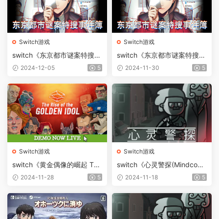
Switch游戏
Switch游戏
switch《东京都市谜案特搜事
switch《东京都市谜案特搜事
件簿》中文版NSZ下载【含1.
件簿》中文版NSZ下载
2024-12-05
5
2024-11-30
5
1.1升级补丁】
Switch游戏
Switch游戏
switch《黄金偶像的崛起 The
switch《心灵警探(Mindcop
Rise of the Golden Idol》中
)》[NSZ]美版中文下载+1.0.1
2024-11-28
5
2024-11-18
5
文版nsz下载+v1.2.0补丁
补丁