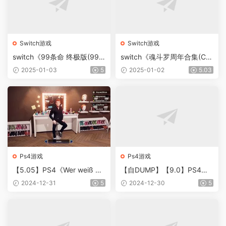
Switch游戏
Switch游戏
switch《99条命 终极版(99Vi
switch《魂斗罗周年合集(Co
das)》[NSZ] 美版【含1.0.4
ntra Anniversary Collectio
2025-01-03
5
2025-01-02
5.03
补丁】
n)》[NSP]美版
Ps4游戏
Ps4游戏
【5.05】PS4《Wer weiß de
【自DUMP】【9.0】PS4
nn sowas? - Das 3. Spiel》C
《一起歌唱:皇后乐队》CUSA
2024-12-31
5
2024-12-30
5
USA47660[5.05]欧版PKG
19526[9.0]欧版PKG【含1.0
【含1.01补丁】
3补丁】