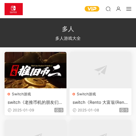
多人
多人游戏大全
Switch游戏
Switch游戏
switch《老推币机的朋友们2
switch《Rento 大富翁(Rento
(Old Coin Pusher Friends
Fortune)》[NSZ]美版中文
2025-01-09
5
2025-01-08
5
2)》[NSP]英日版
【含1.0.6补丁+1DLC】