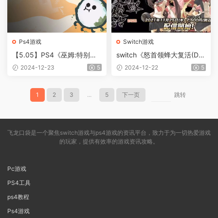
Ps4游戏
Switch游戏
【5.05】PS4《巫姆:特别版
switch《怒首领蜂大复活(Do
(Wuppo Special Edition)》
DonPachi Resurrection)》[N
2024-12-23
5
2024-12-22
5
[5.05]英文版PKG【含v1.02
SZ]美版【含1.0.6补丁】
补丁】
1
2
3
...
5
下一页
跳转
飞龙口袋是一个聚焦switch游戏与ps4游戏的资讯平台，致力于为一切热爱游戏
的玩家，提供有效率的游戏资讯攻略。
Pc游戏
PS4工具
ps4教程
Ps4游戏