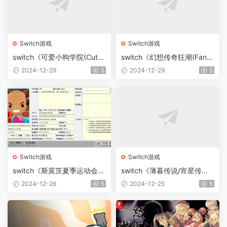
Switch游戏
Switch游戏
switch《可爱小狗学院(Cute
switch《幻想传奇狂潮(Fanta
Puppy Academy)》[NSZ]美
sy Saga Frenzy)》[NSZ]美
2024-12-29
5
2024-12-29
5
版中文【含1.1补丁】
版中文
Switch游戏
Switch游戏
switch《斯莫茨夏季运动会1+
switch《薄暮传说/宵星传奇
2(Smoots Summer Games I
重制版(Tales of Vesperia)》
2024-12-26
5
2024-12-25
5
+II)》[NSP]英文版
[NSZ]中文版【含1.0.2补丁+
2DLC】