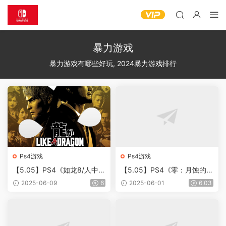
暴力游戏
暴力游戏有哪些好玩, 2024暴力游戏排行
Ps4游戏
Ps4游戏
【5.05】PS4《如龙8/人中之
【5.05】PS4《零：月蚀的假
龙8》CUSA32132[5.05]日
面/ 零：月蚀的假面重制版/
2025-06-09
6
2025-06-01
6.03
版中文PKG【含v1.13补丁整
零：月蝕的假面》CUSA368
合版+20DLC+免解压版+中文
76[5.05]中文版PKG【含V1.0
语音】
4 整合+60FPS+去噪点去黑
角乳摇】