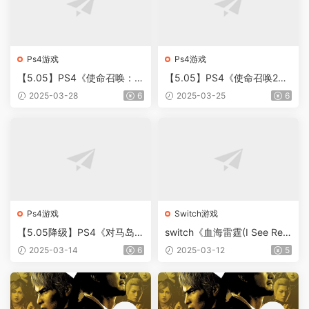
Ps4游戏
Ps4游戏
【5.05】PS4《使命召唤：1
【5.05】PS4《使命召唤20/
9/20/21 战役合辑》中文版P
使命召唤现代战争3》CUSA3
2025-03-28
6
2025-03-25
6
KG【含v1.58整合版+DLC】
4032[5.05]港版中文PKG
【含1.33补丁整合版+DLC
+许可证免解压版】
Ps4游戏
Switch游戏
【5.05降级】PS4《对马岛之
switch《血海雷霆(I See Re
魂/抗蒙奇侠/对马岛之魂导演
d)》[NSZ]美版中文【含1.0.2
2025-03-14
6
2025-03-12
5
剪辑版(Ghost of Tsushim
补丁】
a)》港版中文PKG【含整合版
2.13补丁更新+全DLC+白金
存档】