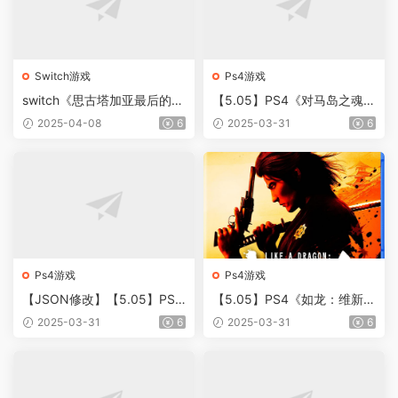
Switch游戏
Ps4游戏
switch《思古塔加亚最后的英
【5.05】PS4《对马岛之魂导
雄(The Last Hero)》[NSZ]美
演剪辑版》CUSA16972[5.0
2025-04-08
6
2025-03-31
6
版中文【含3.0.0补丁+1DL
5]港版中文PKG【含V2.24补
C】
丁整合+降级补丁+1DLC+JS
ON金手指】
Ps4游戏
Ps4游戏
【JSON修改】【5.05】PS4
【5.05】PS4《如龙：维新
《如龙：维新极/人中之龙 维
极/人中之龙 维新！极》CUS
2025-03-31
6
2025-03-31
6
新！极》CUSA32173[5.05]
A32173[5.05]版中文整合PK
版中文整合PKG【含1.05补丁
G【含1.05补丁+11DLC】
+11DLC+金手指】