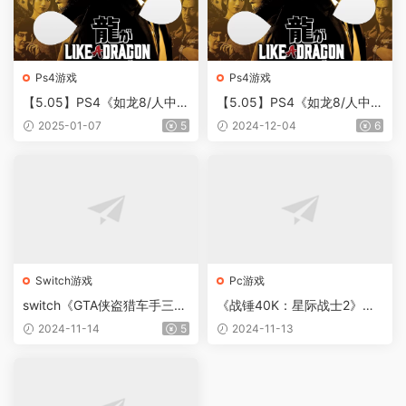
Ps4游戏
Ps4游戏
【5.05】PS4《如龙8/人中之
【5.05】PS4《如龙8/人中之
龙8:无限财富/无尽财富》CU
龙8:无限财富/无尽财富》CU
2025-01-07
5
2024-12-04
6
SA32132[5.05]日版中文PKG
SA32132[5.05]日版中文下载
【含v1.13整合版免解压版+2
【含中文语音+V1.16整合版+
0DLC+中文语音】
20DLC】
Switch游戏
Pc游戏
switch《GTA侠盗猎车手三部
《战锤40K：星际战士2》全
曲》中文版nsz下载+v1.0.8补
剧情全数据收集流程攻略
2024-11-14
5
2024-11-13
丁