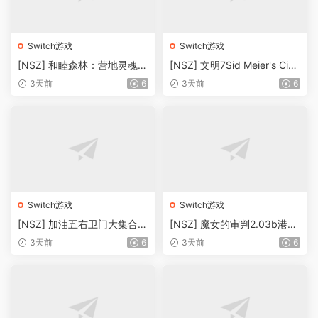
Switch游戏
Switch游戏
[NSZ] 和睦森林：营地灵魂C
[NSZ] 文明7Sid Meier's Civili
ozy Grove: Camp Spirit3.26
zation® VII1.42美版补丁
3天前
6
3天前
6
美日欧三版补丁
Switch游戏
Switch游戏
[NSZ] 加油五右卫门大集合！
[NSZ] 魔女的审判2.03b港版
がんばれゴエモン大集合！日
补丁
3天前
6
3天前
6
版1.02补丁