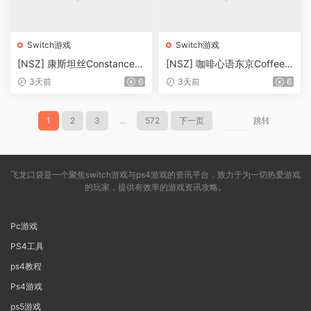
Switch游戏
Switch游戏
[NSZ] 康斯坦丝Constance1.
[NSZ] 咖啡心语东京Coffee T
12美版补丁
alk Tokyo1.05美版补丁
3天前
6
3天前
6
1
2
3
...
572
下一页
跳转
飞龙口袋是一个聚焦switch游戏与ps4游戏的资讯平台，致力于为一切热爱游戏
的玩家，提供有效率的游戏资讯攻略。
Pc游戏
PS4工具
ps4教程
Ps4游戏
ps5游戏