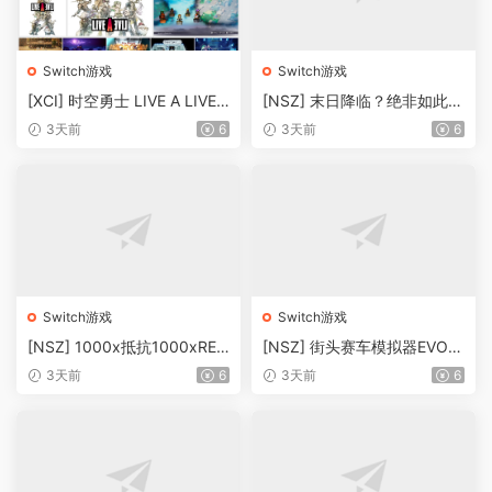
Switch游戏
Switch游戏
[XCI] 时空勇士 LIVE A LIVE+
[NSZ] 末日降临？绝非如此！
1.0.1补丁 百度+夸克盘【XCI
Apocalypse ? No !美版1.01
3天前
6
3天前
6
整合】
补丁
Switch游戏
Switch游戏
[NSZ] 1000x抵抗1000xRES
[NSZ] 街头赛车模拟器EVO：
IST美版1.06补丁
汽车与摩托车Street Racing
3天前
6
3天前
6
Simulator EVO : Ca