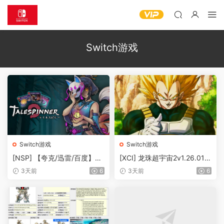
Switch游戏
Switch游戏
Switch游戏
[NSP] 【夸克/迅雷/百度】织
[XCI] 龙珠超宇宙2v1.26.01+
语者Talespinner官方中文+v
83dlc
3天前
6
3天前
6
1.0.12升补