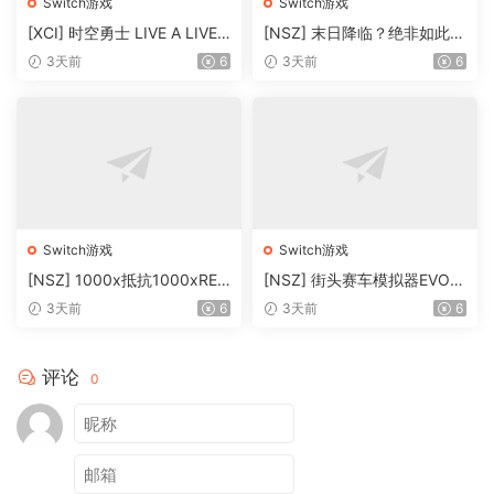
Switch游戏
Switch游戏
[XCI] 时空勇士 LIVE A LIVE+
[NSZ] 末日降临？绝非如此！
1.0.1补丁 百度+夸克盘【XCI
Apocalypse ? No !美版1.01
3天前
6
3天前
6
整合】
补丁
Switch游戏
Switch游戏
[NSZ] 1000x抵抗1000xRES
[NSZ] 街头赛车模拟器EVO：
IST美版1.06补丁
汽车与摩托车Street Racing
3天前
6
3天前
6
Simulator EVO : Ca
评论
0