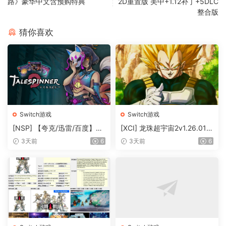
路》豪华中文含预购特典
2D重置版 美中+1.12补丁+5DLC
整合版
猜你喜欢
Switch游戏
Switch游戏
[NSP] 【夸克/迅雷/百度】织
[XCI] 龙珠超宇宙2v1.26.01+
语者Talespinner官方中文+v
83dlc
3天前
6
3天前
6
1.0.12升补