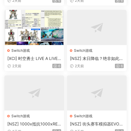
2天前
6
2天前
6
1.0.12升补
Switch游戏
Switch游戏
[XCI] 时空勇士 LIVE A LIVE+
[NSZ] 末日降临？绝非如此！
1.0.1补丁 百度+夸克盘【XCI
Apocalypse ? No !美版1.01
2天前
6
2天前
6
整合】
补丁
Switch游戏
Switch游戏
[NSZ] 1000x抵抗1000xRES
[NSZ] 街头赛车模拟器EVO：
IST美版1.06补丁
汽车与摩托车Street Racing