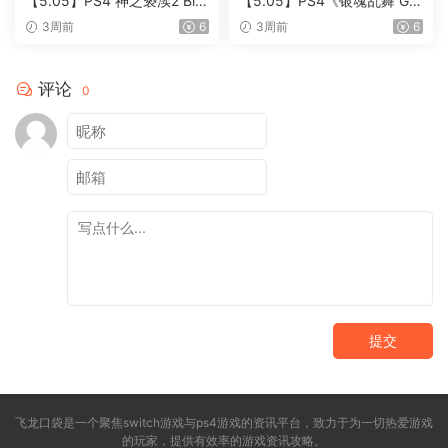
【5.05】PS4 神之亵渎2 Bla
【5.05】PS4《银魂乱舞 Gin
sphemous 2 欧版中文PKG C
tama Rumble》中文版pkg下
3周前
6
3周前
6
USA44317 V1.05 整合 + 降
载【含1.0.6整合版+DLC+金
级补丁 + 1 DLC+100% 地图
手指修改版】
评论
0
提交
飞龙口袋是一个聚焦switch游戏与ps4游戏的资讯平台，致力于为一切热爱游戏
的玩家，提供有效率的游戏资讯攻略。