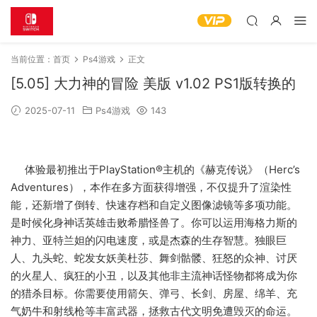
当前位置：
首页
Ps4游戏
正文
[5.05] 大力神的冒险 美版 v1.02 PS1版转换的
2025-07-11
Ps4游戏
143
体验最初推出于PlayStation®主机的《赫克传说》（Herc’s
Adventures），本作在多方面获得增强，不仅提升了渲染性
能，还新增了倒转、快速存档和自定义图像滤镜等多项功能。
是时候化身神话英雄击败希腊怪兽了。你可以运用海格力斯的
神力、亚特兰妲的闪电速度，或是杰森的生存智慧。独眼巨
人、九头蛇、蛇发女妖美杜莎、舞剑骷髅、狂怒的众神、讨厌
的火星人、疯狂的小丑，以及其他非主流神话怪物都将成为你
的猎杀目标。你需要使用箭矢、弹弓、长剑、房屋、绵羊、充
气奶牛和射线枪等丰富武器，拯救古代文明免遭毁灭的命运。