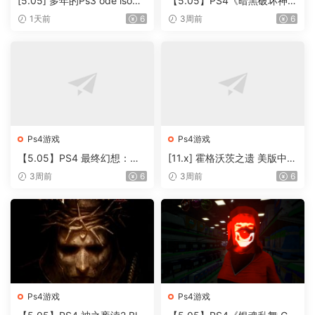
[5.05] 多年的Ps3 ode iso资
【5.05】PS4《暗黑破坏神
源 想起来发给网站 很多稀有
2：狱火重生》CUSA28305
1天前
6
3周前
6
及汉化 游戏
[5.05]中文语音版PKG【含V
1.11整合 + 降级补丁】
Ps4游戏
Ps4游戏
【5.05】PS4 最终幻想：节
[11.x] 霍格沃茨之遗 美版中文
奏剧场 港版中文PKG CUSA3
PKG CUSA12824 v1.06+7D
3周前
6
3周前
6
4545 V1.04 整合版+降级+17
LC 整合版
DLC
Ps4游戏
Ps4游戏