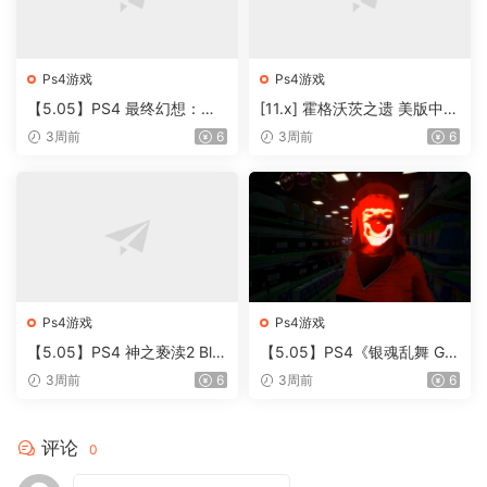
Ps4游戏
Ps4游戏
【5.05】PS4 最终幻想：节
[11.x] 霍格沃茨之遗 美版中文
奏剧场 港版中文PKG CUSA3
PKG CUSA12824 v1.06+7D
3周前
6
3周前
6
4545 V1.04 整合版+降级+17
LC 整合版
DLC
Ps4游戏
Ps4游戏
【5.05】PS4 神之亵渎2 Bla
【5.05】PS4《银魂乱舞 Gin
sphemous 2 欧版中文PKG C
tama Rumble》中文版pkg下
3周前
6
3周前
6
USA44317 V1.05 整合 + 降
载【含1.0.6整合版+DLC+金
级补丁 + 1 DLC+100% 地图
手指修改版】
评论
0