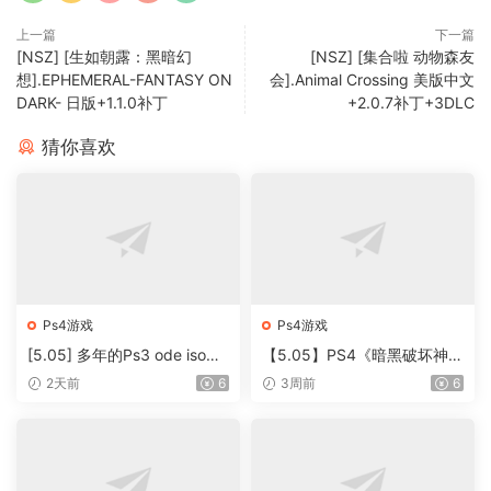
上一篇
下一篇
[NSZ] [生如朝露：黑暗幻
[NSZ] [集合啦 动物森友
想].EPHEMERAL-FANTASY ON
会].Animal Crossing 美版中文
DARK- 日版+1.1.0补丁
+2.0.7补丁+3DLC
猜你喜欢
Ps4游戏
Ps4游戏
[5.05] 多年的Ps3 ode iso资
【5.05】PS4《暗黑破坏神
源 想起来发给网站 很多稀有
2：狱火重生》CUSA28305
2天前
6
3周前
6
及汉化 游戏
[5.05]中文语音版PKG【含V
1.11整合 + 降级补丁】